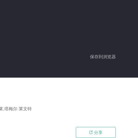
保存到浏览器
莱,塔梅尔·莱文特
分享
