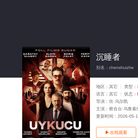
沉睡者
别名：chenshuizhe
地区：
其它
类型：
语言：
其它
状态：
导演：
坎·乌尔凯
主演：
察合台·乌鲁索伊
更新时间：
2026-05-
在线观看
