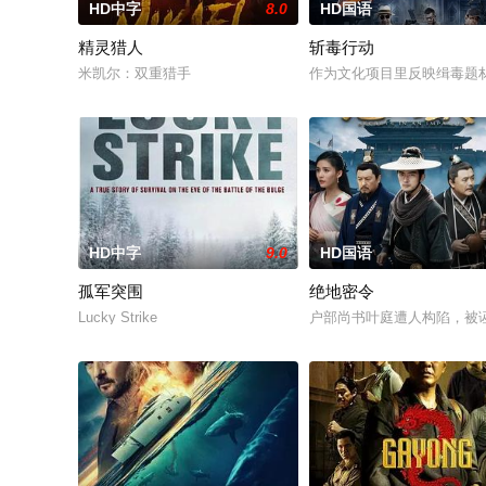
HD中字
8.0
HD国语
精灵猎人
斩毒行动
米凯尔：双重猎手
作为文化项目里反映缉毒题材
HD中字
9.0
HD国语
孤军突围
绝地密令
Lucky Strike
户部尚书叶庭遭人构陷，被