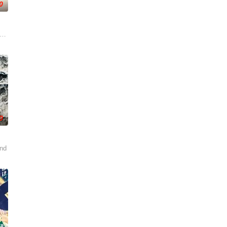
0
拍摄地分别于
出手击杀黑帮一伙而暴露身份。幕后黑手向爷派杀手左轮抓住母女二
/Sword of Vengeance
0
却无力翻案，只得冒险护送父
nd