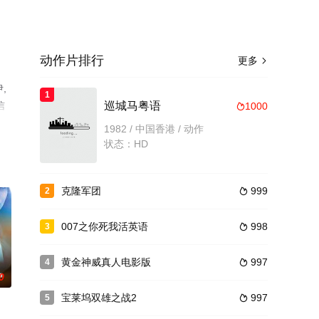
动作片排行
更多

,
1
信
巡城马粤语
1000

1982 / 中国香港 / 动作
状态：HD
克隆军团
999
2

007之你死我活英语
998
3

黄金神威真人电影版
997
4

0
宝莱坞双雄之战2
997
5
