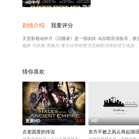
HD中字
剧情介绍
我要评分
天堂影视动作片《沉睡者》是一部由坎·乌尔凯导演执导，察合台·
穆萨.乌孙莱,塔梅尔·莱文特等明星演员精彩演绎的其它电影
息可移步至豆瓣电影、电视猫或剧情网等平台了解。
猜你喜欢
更新HD
4.0
HD
古老国度的传说
东方不败之风云再起国