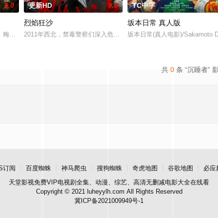
5.0
更新HD
9.0
TC中字
10.
烈焰狂沙
坂本日常 真人版
，梅尔在新加坡的特别行动组担任警察。这一次，他要对付的是黑帮，其中大多
2011年西北，禁毒警察们深入危险境地，与毒贩展开了一场惊心动
坂本日常(真人电影)/Sakamoto D
共
0
条 “沉睡者” 
S订阅
百度蜘蛛
神马爬虫
搜狗蜘蛛
奇虎地图
谷歌地图
必应
天堂影视
免费VIP电视剧全集、动漫、综艺、高清无删减电影大全在线看
Copyright © 2021 luheyylh.com All Rights Reserved
冀ICP备2021009949号-1