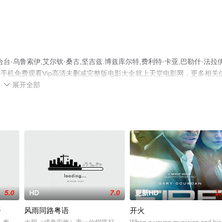
乌鲁索伊,艾尔钦·桑古,坚吉兹.博兹库尔特,费利特·卡亚,巴勒什·法拉伊
，手机免费观看Vip高清未删减完整版电影大全就上天堂电影网，更多相关
展开全部

5.0
HD
7.0
更新HD
1.
语
风雨同路粤语
开火