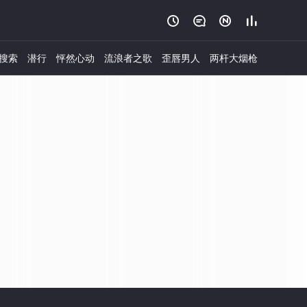




搜索
潜行
怦然心动
流浪者之歌
歪唇男人
两杆大烟枪