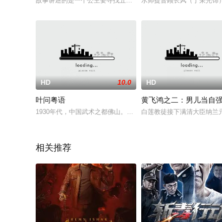
故事讲述的是一个公主要寻找五个最伟大的骑士帮助她从邪恶的巫
水师提督顾长风（于荣光饰
HD
10.0
HD
叶问粤语
黄飞鸿之二：男儿当自
1930年代，中国武术之都佛山。这日，武功了得的北方武师金
白莲教徒接下满清大臣纳兰
相关推荐