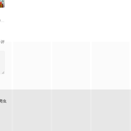
0
数人在鸦片生意方面活动
魄的较量。三年后，杨天追查战友马超遇害案件，抽丝剥茧，
ays
影评
爬虫