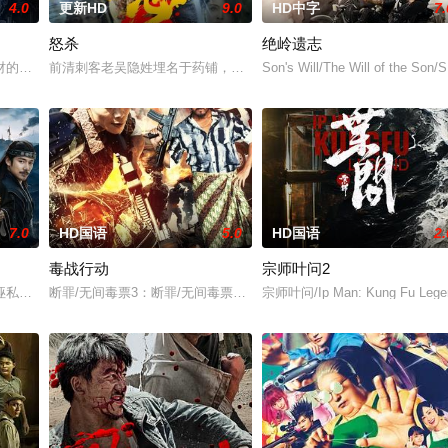
4.0
更新HD
9.0
HD中字
7.
怒杀
绝岭遗志
的电影《斩毒行动》以“枪战”、“战友情”、“卧底”、“父子情”作为影片的看点，
前清刺客老吴隐姓埋名于药铺，却为守护单亲母女小茜和依依，被迫
Son's Will/The Will of the Son
7.0
HD国语
5.0
HD国语
2.
毒战行动
宗师叶问2
诬私贪国库银两，身陷囹圄在即，叶庭急召其子叶护相见。叶护心知父亲蒙冤，
断罪/无间毒票3：断罪/无间毒票：断罪
宗师叶问/Ip Man: Kung Fu Lege