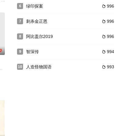
棺木与视东方不败为偶像的顾
云飞（陈惠敏饰）销赃，却在交易时黑吃黑射杀收购人，李云飞趁乱
 wife become witness of a bank
绿印探案
996
6

刺杀金正恩
996
7

阿比盖尔2019
996
8

0
智深传
994
9

人造怪物国语
993
10

大肆捣乱洋人的使馆、教堂
神作《射雕英雄传》，但故事的主线变成了原著中不受人待见的欧阳
飞鹰Jackie（成龙）就接到伯爵的急电，要其迅速赶到西班牙。二战末期，