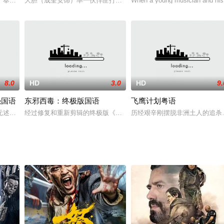
婆手里拯救她的王国.
）奉朝廷之命带领西班牙舰队探访黑木崖，过程中西班牙领队欲打开东方不败的
大胆（成奎安饰）率一伙悍匪打劫南非钻皇得手，他们找到中间人李
When a young musician and his
8.0
HD
3.0
HD
9.
强国语
东邪西毒：终极版国语
飞鹰计划粤语
山找（樊少皇饰）率众来佛山踢馆，各大武馆馆主皆成他手下败将之后
元述（甄子丹）所下的对付革命党人的命令后，在广州街头借“扶清灭洋”的口号
经过修复和重新剪辑的终极版《东邪西毒》。片子取材于金庸的武侠
历经艰辛刚摆脱非洲土人的追杀，