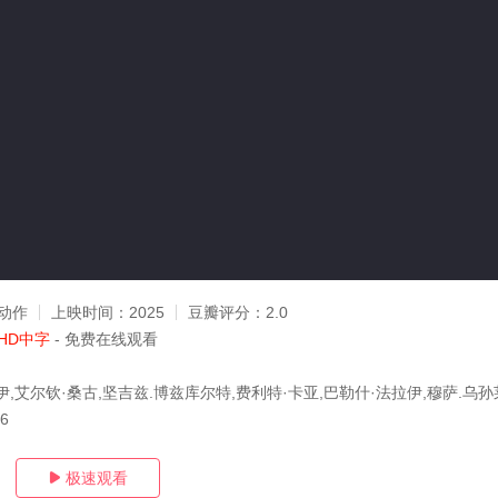
动作
上映时间：
2025
豆瓣评分：
2.0
HD中字
- 免费在线观看
,艾尔钦·桑古,坚吉兹.博兹库尔特,费利特·卡亚,巴勒什·法拉伊,穆萨.乌孙
16
极速观看
