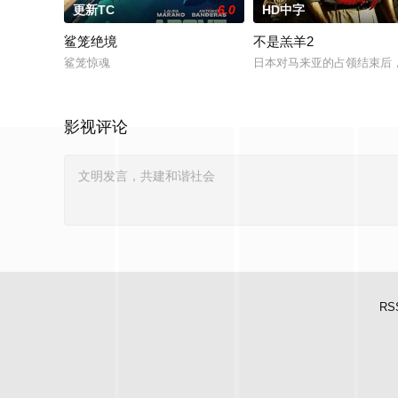
更新TC
6.0
HD中字
鲨笼绝境
不是羔羊2
鲨笼惊魂
日本对马来亚的占领结束后
影视评论
RS