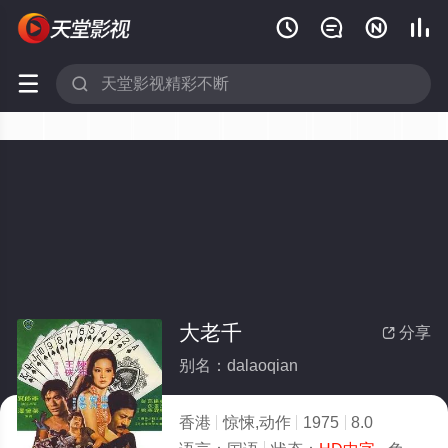






大老千
分享

别名：dalaoqian
香港
惊悚,动作
1975
8.0