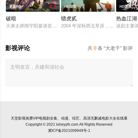
4.0
6.0
更新HD
HD国语
HD国语
破暗
猎虎贰
热血江湖
大康太师闻宇阳宴请皇上义子神策府神威将军冷啸天，席间告知
2004 年深秋西北草原，假交警截
该剧主要
影视评论
共
0
条 “大老千” 影评
天堂影视
免费VIP电视剧全集、动漫、综艺、高清无删减电影大全在线看
Copyright © 2021 luheyylh.com All Rights Reserved
冀ICP备2021009949号-1