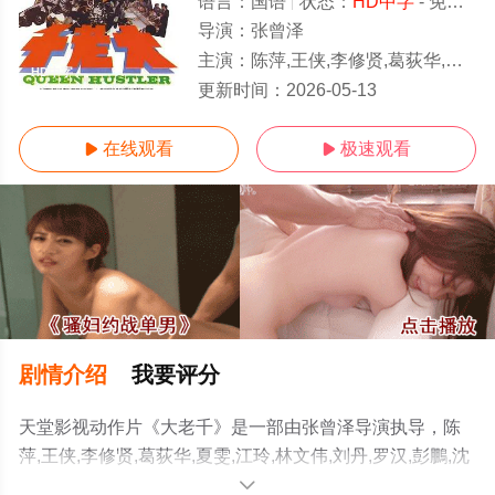
语言：
国语
状态：
HD中字
- 免费在线观看
导演：
张曾泽
主演：
陈萍,王侠,李修贤,葛荻华,夏雯,江玲,林文伟,刘丹,罗汉,彭鵬,沈劳,田青,杨泽霖,杨志卿,方芬
HD中字
更新时间：
2026-05-13
在线观看
极速观看


剧情介绍
我要评分
天堂影视动作片《大老千》是一部由张曾泽导演执导，陈
萍,王侠,李修贤,葛荻华,夏雯,江玲,林文伟,刘丹,罗汉,彭鵬,沈
劳,田青,杨泽霖,杨志卿,方芬等明星演员精彩演绎的香港电
