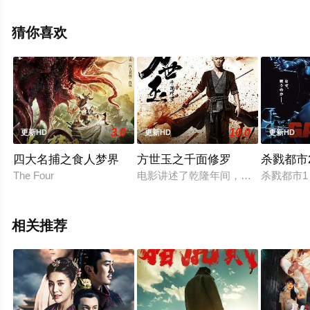
影，手机免费观看Vip高清未删减完整版电影大全就上天堂
电影网，更多相关信息可移步至豆瓣电影、电视猫或剧情
猜你喜欢
网等平台了解。
3.0
10.0
更新HD
更新HD
更新HD
四大名捕之食人梦界
方世玉之千面修罗
杀戮都市2
The Four
电影讲述了乾隆年间，少年方世玉虽
杀戮都市1
相关推荐