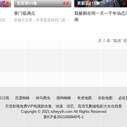
7.0
更新第04集
4.0
更新至275集
4.
掌门低调点
我被困在同一天一千年动态
画
精灵竟然成了关键所在！东方桃子与伙伴们一边为救治师父森木宇冲击仙蜜试炼
穿越天玄界，开局竟是辣鸡门派掌门人！都市氪金人重生游戏异界，
未知
共
0
条 “孤雄” 
S订阅
百度蜘蛛
神马爬虫
搜狗蜘蛛
奇虎地图
谷歌地图
必应
天堂影视
免费VIP电视剧全集、动漫、综艺、高清无删减电影大全在线看
Copyright © 2021 luheyylh.com All Rights Reserved
冀ICP备2021009949号-1