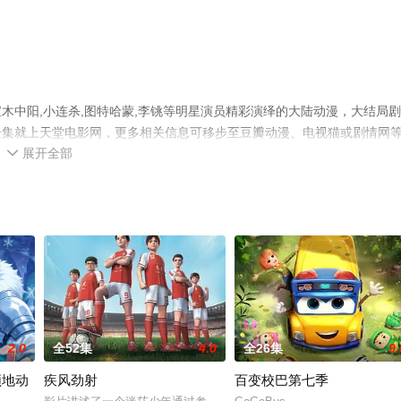
木中阳,小连杀,图特哈蒙,李铫等明星演员精彩演绎的大陆动漫，大结局
漫全集就上天堂电影网，更多相关信息可移步至豆瓣动漫、电视猫或剧情网
展开全部

2.0
全52集
4.0
全26集
9.
领地动
疾风劲射
百变校巴第七季