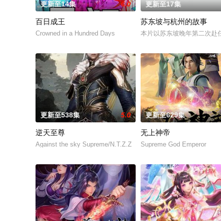
更新至14集
6.0
更新至17集
百日成王
苏东坡与杭州的故事
Crowned in a Hundred Days
本片以苏东坡晚年第二次赴
更新至538集
5.0
更新至629集
逆天至尊
无上神帝
Against the sky Supreme/N.T.Z.Z
Supreme God Emperor