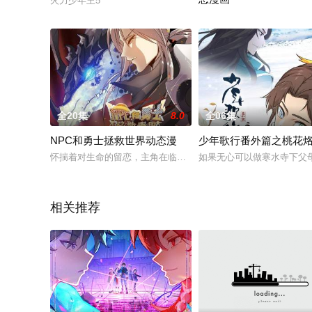
火力少年王5
冰封末世，我打造完美领地 
全20集
8.0
全06集
NPC和勇士拯救世界动态漫
少年歌行番外篇之桃花
怀揣着对生命的留恋，主角在临终之际将数据传输到游戏世界，成为
如果无心可以做寒水寺下父
相关推荐