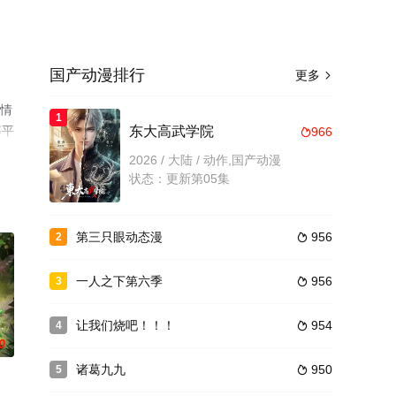
国产动漫排行
更多

剧情
1
等平
东大高武学院
966

2026 / 大陆 / 动作,国产动漫
状态：更新第05集
第三只眼动态漫
956
2

一人之下第六季
956
3

让我们烧吧！！！
954
4

0
诸葛九九
950
5
