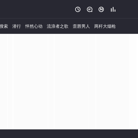




搜索
潜行
怦然心动
流浪者之歌
歪唇男人
两杆大烟枪