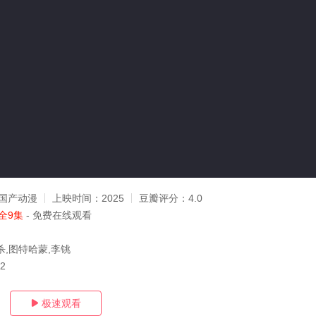
国产动漫
上映时间：
2025
豆瓣评分：
4.0
全9集
- 免费在线观看
杀,图特哈蒙,李铫
12
极速观看
