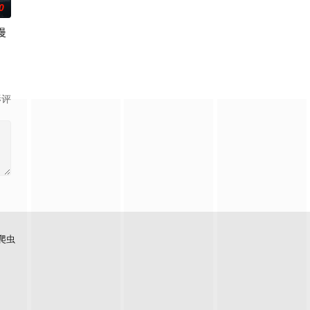
0
漫
赛冠军，一边暗中追查潜
拿玩家当走狗，收世界主角做小弟，论装逼我只认天下第一！
影评
爬虫