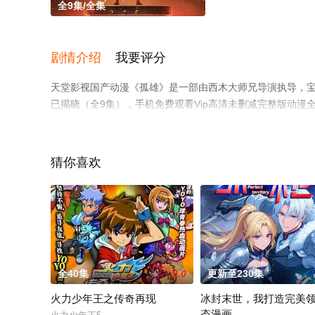
全9集/全集
剧情介绍
我要评分
天堂影视国产动漫《孤雄》是一部由西木大师兄导演执导，宝
已揭晓（全9集），手机免费观看Vip高清未删减完整版动
台了解。
猜你喜欢
全40集
9.0
更新至230集
火力少年王之传奇再现
冰封末世，我打造完美
态漫画