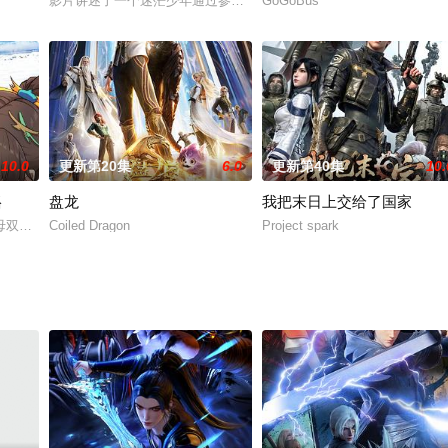
影片讲述了一个迷茫少年通过参与足球运动找到人生目标与梦想的故
GoGoBus
动态漫画
10.0
更新第20集
6.0
更新第40集
10.
烙
盘龙
我把末日上交给了国家
了等级为1的NPC。然而好景不长，一场“BUG”席卷了游戏内
母双全的幸福少年叶安世，那他与萧瑟、雷无桀的命运将会如何改写；萧瑟重归
Coiled Dragon
Project spark