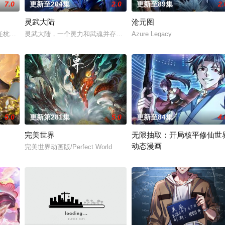
7.0
更新至204集
2.0
更新至89集
2.
灵武大陆
沧元图
任杭州，与老友佛印（一心想将苏东坡渡入佛门）、辽国女粉丝耶律云（原型为
灵武大陆，一个灵力和武魂并存的世界，灵修一念动山河，武者徒手
Azure Legacy
5.0
更新第281集
5.0
更新至84集
4.
完美世界
无限抽取：开局核平修仙世
动态漫画
完美世界动画版/Perfect World
无限抽取：开局核平修仙世界 