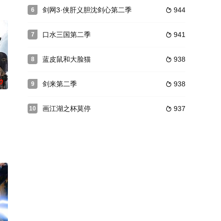
事。从西班牙某足球青训俱乐部进修归国的教练何安偶然发
剑网3·侠肝义胆沈剑心第二季
944
6

口水三国第二季
941
7

蓝皮鼠和大脸猫
938
8

0
剑来第二季
938
9

画江湖之杯莫停
937
10

雪落山庄，与司空千