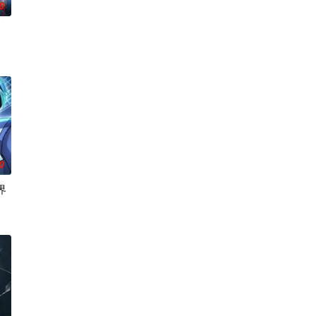
0
高丽使者之子金富轼与金
撕天地。星辰镇昔日天才辰天，十岁后武魂沉寂、灵海枯竭，自
0
界
动态漫画