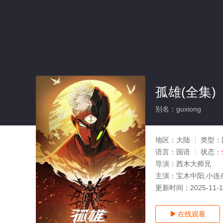
孤雄(全集)
别名：guxiong
地区：
大陆
类型：
语言：
国语
状态：
导演：
西木大师兄
主演：
宝木中阳,小连
更新时间：
2025-11-
在线观看
