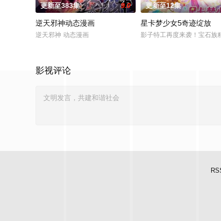
更新至383集
9.0
更新至12集
逆天邪神动态漫画
星卡梦少女5奇迹绽放
逆天邪神 动态漫画
影子特工再度来袭！宝石族
影视评论
RS