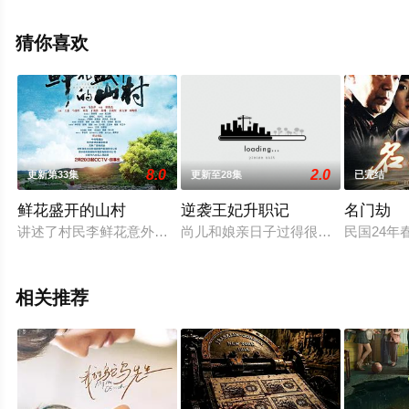
星演员精彩演绎的大陆电视剧，手机免费观看Vip高清未删
减完整版电视剧全集就上天堂电影网，更多相关信息可移
猜你喜欢
步至豆瓣电视剧、电视猫或剧情网等平台了解。
8.0
2.0
更新第33集
更新至28集
已完结
鲜花盛开的山村
逆袭王妃升职记
名门劫
讲述了村民李鲜花意外当选天马山村村主任后，直面困难，勇挑
尚儿和娘亲日子过得很清苦，有一天
民国24
相关推荐