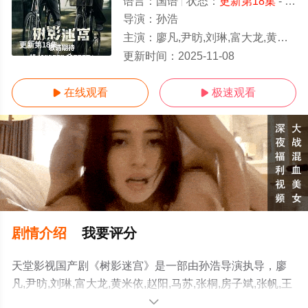
语言：
国语
状态：
更新第18集
- 免费在线观看
导演：
孙浩
主演：
廖凡,尹昉,刘琳,富大龙,黄米依,赵阳,马苏,张桐,房子斌,张帆,王艺禅,白志迪,李丛喜,段博文,林沐然,赵佳
更新第18集
更新时间：
2025-11-08
在线观看
极速观看


剧情介绍
我要评分
天堂影视国产剧《树影迷宫》是一部由孙浩导演执导，廖
凡,尹昉,刘琳,富大龙,黄米依,赵阳,马苏,张桐,房子斌,张帆,王
艺禅,白志迪,李丛喜,段博文,林沐然,赵佳丽,陶慧,陈玺旭等明
