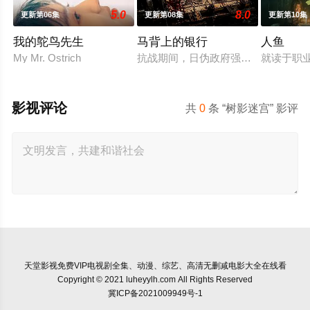
5.0
8.0
更新第06集
更新第08集
更新第10集
我的鸵鸟先生
马背上的银行
人鱼
My Mr. Ostrich
抗战期间，日伪政府强行推广、使用由
就读于职
影视评论
共
0
条 “树影迷宫” 影评
天堂影视
免费VIP电视剧全集、动漫、综艺、高清无删减电影大全在线看
Copyright © 2021 luheyylh.com All Rights Reserved
冀ICP备2021009949号-1