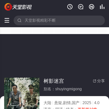






树影迷宫
分享

别名：shuyingmigong
大陆
悬疑,剧情,国产
2025
4.0