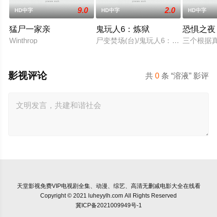
9.0
2.0
HD中字
HD中字
HD中字
猛尸一家亲
鬼玩人6：炼狱
恐惧之夜
Winthrop
尸变焚场(台)/鬼玩人6：燃烧/鬼玩人
三个根据
影视评论
共
0
条 “溶液” 影评
天堂影视
免费VIP电视剧全集、动漫、综艺、高清无删减电影大全在线看
Copyright © 2021 luheyylh.com All Rights Reserved
冀ICP备2021009949号-1