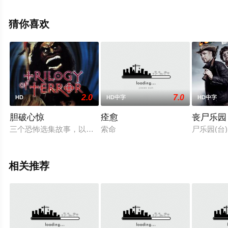
盖伦·霍华德,Bibiane,Zimba,斯凯·埃洛巴,Ott等明星演员精
彩演绎的其它电影，手机免费观看Vip高清未删减完整版电
猜你喜欢
影大全就上天堂电影网，更多相关信息可移步至豆瓣电
影、电视猫或剧情网等平台了解。
2.0
7.0
HD
HD中字
HD中字
胆破心惊
痊愈
丧尸乐园
三个恐怖选集故事，以凯伦·布莱克为主角，扮演四个不同的角色
索命
尸乐园(台
相关推荐