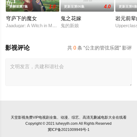
1.0
4.0
更新至第7集
更新至第06集
更新至第6
穹庐下的魔女
鬼之花嫁
岩元前辈
Jaadugar: A Witch in Mongolia
鬼的新娘
Uppercla
影视评论
共
0
条 “公主的管弦乐团” 影评
天堂影视
免费VIP电视剧全集、动漫、综艺、高清无删减电影大全在线看
Copyright © 2021 luheyylh.com All Rights Reserved
冀ICP备2021009949号-1