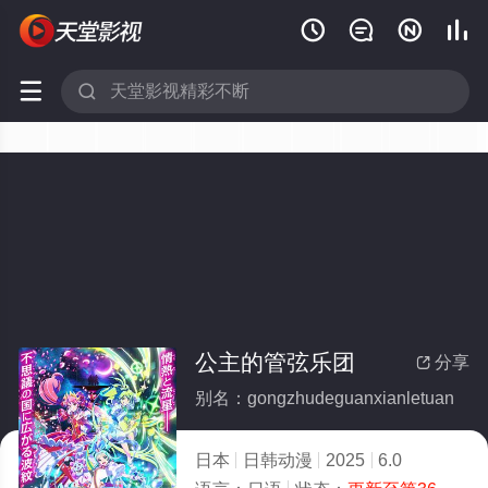






公主的管弦乐团
分享

别名：gongzhudeguanxianletuan
日本
日韩动漫
2025
6.0