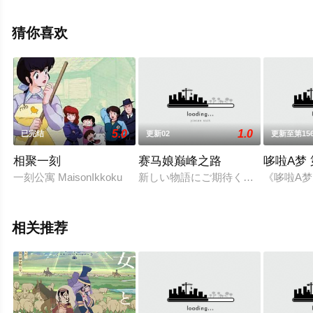
等明星演员精彩演绎的日本动漫，手机免费观看Vip高清未
删减完整版动漫全集就上天堂电影网，更多相关信息可移
猜你喜欢
步至豆瓣动漫、电视猫或剧情网等平台了解。
5.0
1.0
已完结
更新02
更新至第15
相聚一刻
赛马娘巅峰之路
哆啦A梦
一刻公寓 MaisonIkkoku
新しい物語にご期待ください！
《哆啦A梦
相关推荐