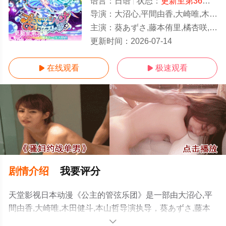
语言：
日语
状态：
更新至第36集
- 
导演：
大沼心,平間由香,大崎唯,木田健斗,本山哲
主演：
葵あずさ,藤本侑里,橘杏咲,下野纮,小林千晃,千叶翔也,榎木淳弥,武内骏辅
更新至第36集
更新时间：
2026-07-14
在线观看
极速观看


剧情介绍
我要评分
天堂影视日本动漫《公主的管弦乐团》是一部由大沼心,平
間由香,大崎唯,木田健斗,本山哲导演执导，葵あずさ,藤本
侑里,橘杏咲,下野纮,小林千晃,千叶翔也,榎木淳弥,武内骏辅
