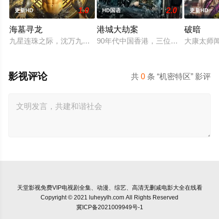
1.0
2.0
更新HD
HD国语
更新HD
海墓寻龙
港城大劫案
破暗
九星连珠之际，沈万九海墓随岛浮现，引发各方势力觊觎。江湖
90年代中国香港，三位深陷生存绝
大康太师
影视评论
共
0
条 “机密特区” 影评
天堂影视
免费VIP电视剧全集、动漫、综艺、高清无删减电影大全在线看
Copyright © 2021 luheyylh.com All Rights Reserved
冀ICP备2021009949号-1