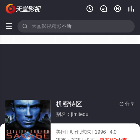






机密特区
分享

别名：jimitequ
美国
动作,惊悚
1996
4.0