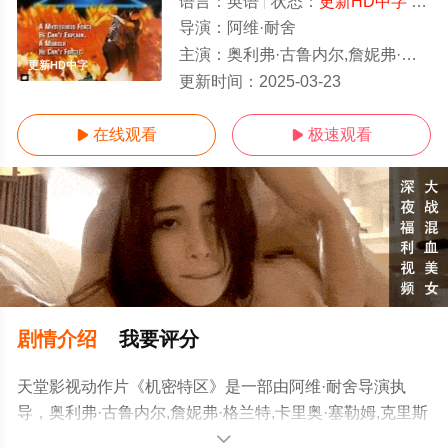
语言：
英语
状态：
更新HD中字
- 免费在线观看
导演：
阿维·耐舍
主演：
奥利弗·古鲁内尔,詹妮弗·格兰特,卡里奥·塞勒姆,克里斯汀·敏特尔,山姆·麦克莫里
更新HD中字
更新时间：
2025-03-23
在线观看
极速观看


剧情介绍
我要评分
天堂影视动作片《机密特区》是一部由阿维·耐舍导演执
导，奥利弗·古鲁内尔,詹妮弗·格兰特,卡里奥·塞勒姆,克里斯
汀·敏特尔,山姆·麦克莫里等明星演员精彩演绎的美国电影，
