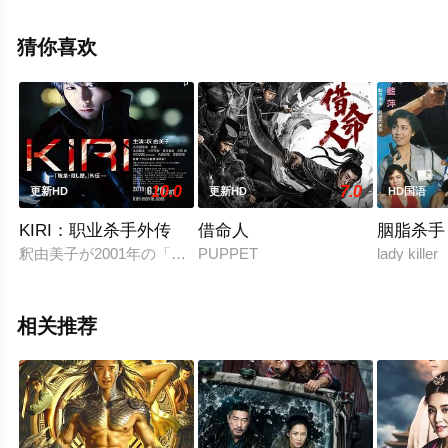
手机免费观看Vip高清未删减完整版电影大全就上天堂电影
网，更多相关信息可移步至豆瓣电影、电视猫或剧情网等
猜你喜欢
平台了解。
10.0
7.0
更新HD
更新HD
HD国语
KIRI：职业杀手外传
借命人
胭脂杀手
釈由美子が2001年の「修羅雪姫」以来14年ぶりに本格アクシ
PUPPET
lady killer
相关推荐