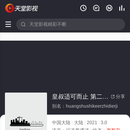






皇叔适可而止 第二季(全集)
分享

别名：huangshushikeerzhidierji
中国大陆
大陆
2021
3.0