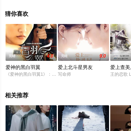
剧，大结局剧情已揭晓（1-30全集），手机免费观看Vip高
清未删减完整版电视剧全集就上天堂电影网，更多相关信
猜你喜欢
息可移步至豆瓣电视剧、电视猫或剧情网等平台了解。
4.0
9.0
完结
完结
完结
爱神的黑白羽翼
爱上北斗星男友
爱上查美
《爱神的黑白羽翼1》：她的左手和右手，可以同时画出不同的
写命师
王的恋歌 Lov
相关推荐