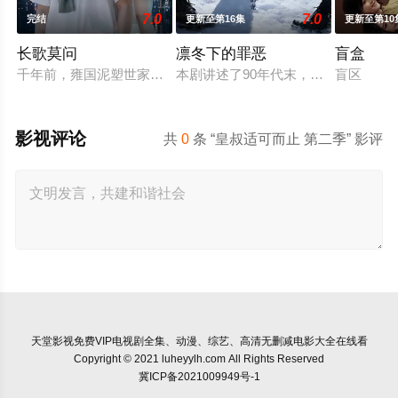
7.0
7.0
完结
更新至第16集
更新至第10
长歌莫问
凛冬下的罪恶
盲盒
千年前，雍国泥塑世家楚门因进贡的“十二生肖”离奇流血炸裂，
本剧讲述了90年代末，怒河市刑侦支
盲区
影视评论
共
0
条 “皇叔适可而止 第二季” 影评
天堂影视
免费VIP电视剧全集、动漫、综艺、高清无删减电影大全在线看
Copyright © 2021 luheyylh.com All Rights Reserved
冀ICP备2021009949号-1