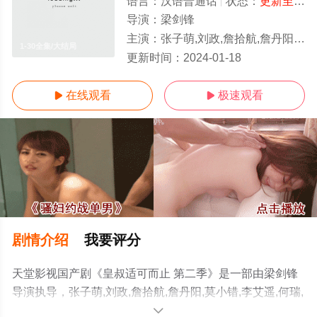
语言：
汉语普通话
状态：
更新至30集全
导演：
梁剑锋
主演：
张子萌,刘政,詹拾航,詹丹阳,莫小错,李艾遥,何瑞,喻思备,郑春丽,宋朝
1-30全集/大结局
更新时间：
2024-01-18
在线观看
极速观看


剧情介绍
我要评分
天堂影视国产剧《皇叔适可而止 第二季》是一部由梁剑锋
导演执导，张子萌,刘政,詹拾航,詹丹阳,莫小错,李艾遥,何瑞,
喻思备,郑春丽,宋朝等明星演员精彩演绎的中国大陆电视
